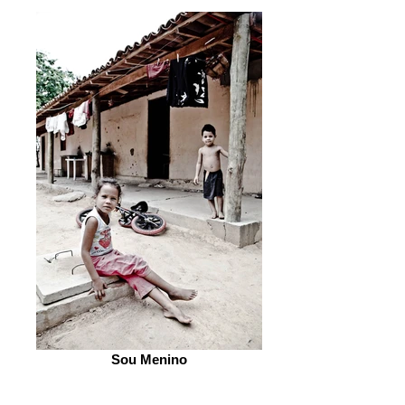
Sou Menino