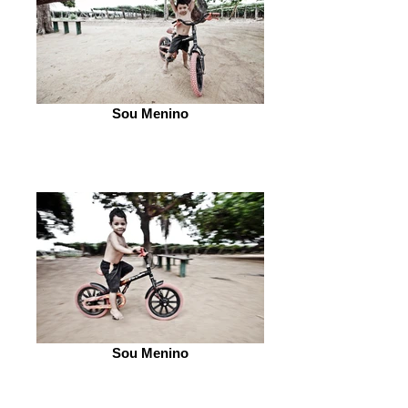
Sou Menino
Sou Menino