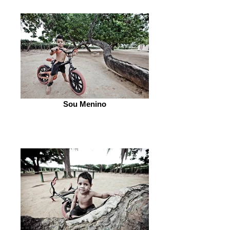
Sou Menino